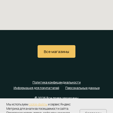
Все магазины
Политика конфицендиальности
Информация для покупателей
Персональные данные
© 2026 Все права защищены
Мы используем
cookie-файлы
и сервис Яндекс
Наверх
Метрика для анализа посещаемости сайта.
Согласен
Продолжая использовать сайт или нажимая