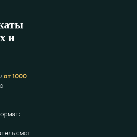
каты
х и
м
от 1000
но
формат:
атель смог