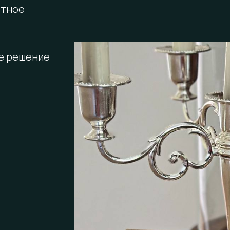
ртное
е решение