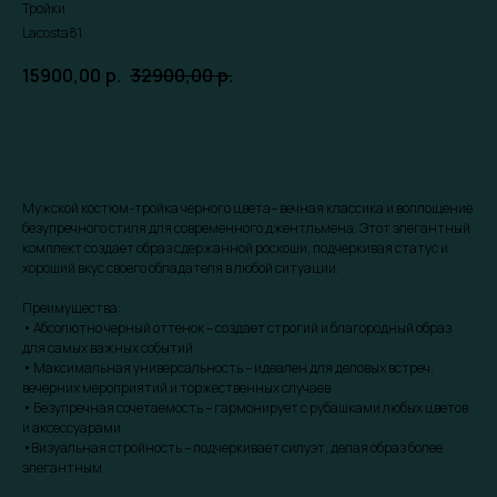
Тройки
Lacosta81
15900,00
р.
32900,00
р.
Забронировать скидку
Мужской костюм-тройка черного цвета– вечная классика и воплощение
безупречного стиля для современного джентльмена. Этот элегантный
комплект создает образ сдержанной роскоши, подчеркивая статус и
хороший вкус своего обладателя в любой ситуации.
Преимущества:
• Абсолютно черный оттенок – создает строгий и благородный образ
для самых важных событий
• Максимальная универсальность – идеален для деловых встреч,
вечерних мероприятий и торжественных случаев
• Безупречная сочетаемость – гармонирует с рубашками любых цветов
и аксессуарами
•Визуальная стройность – подчеркивает силуэт, делая образ более
элегантным