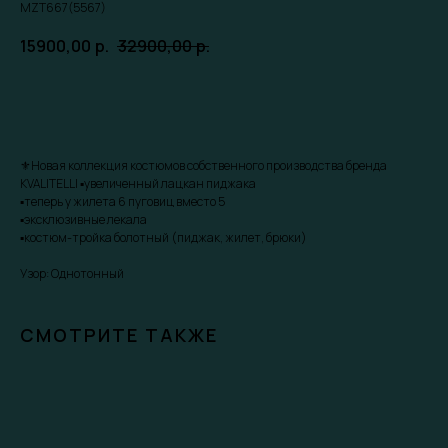
MZT667(5567)
15900,00
р.
32900,00
р.
Забронировать скидку
⚜️Новая коллекция костюмов собственного производства бренда
KVALITELLI ▪️увеличенный лацкан пиджака
▪️теперь у жилета 6 пуговиц вместо 5
▪️эксклюзивные лекала
▪️костюм-тройка болотный (пиджак, жилет, брюки)
Узор: Однотонный
СМОТРИТЕ ТАКЖЕ