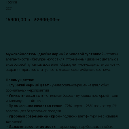
Тройки
2321
15900,00
р.
32900,00
р.
Забронировать скидку
Мужской костюм-двойка чёрный с боковой пустовкой
– эталон
элегантности и безупречного стиля. Утончённый дизайн с деталью в
виде боковой пуговицы добавляет образу лёгкую неформальную нотку,
сохраняя при этом статусность классического чёрного костюма.
Преимущества:
•
Глубокий чёрный цвет
– универсальное решение для любых
формальных мероприятий
•
Уникальная деталь
– стильная боковая пуговица подчеркнёт ваш
индивидуальный стиль
•
Премиальное качество ткани
– 72% шерсть, 26% полиэстер, 2%
эластан для безупречной посадки
•
Удобный современный крой
– подчёркивает фигуру, не сковывая
движений
•
Идеальная сочетаемость
– гармонирует с рубашками любых