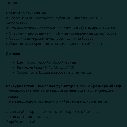
цветов
Советы по стилизации:
✔ С белоснежной классической рубашкой – для официальных
мероприятий
✔ С тёмно-бордовым галстуком или бабочкой – для вечерних выходов
✔ С чёрными лакированными туфлями – завершённый деловой образ
✔ С серым кашемировым джемпером – для smart casual
✔ Дополните серебряными запонками – элегантный акцент
Детали:
Цвет: Классический глубокий чёрный
Размерный ряд: 46, 48, 50, 52, 54, 56
Особенность: Боковая декоративная пуговица
Фактурная ткань, шикарная фурнитура. Большой размерный ряд!
Итальянские лекала. Качественные английские ткани. Идеальная
посадка.
Наличие ростовки и размера уточняйте у наших консультантов.
Идеальный выбор для тех, кто ценит безупречный стиль с
оригинальными деталями!
Узор: Однотонный