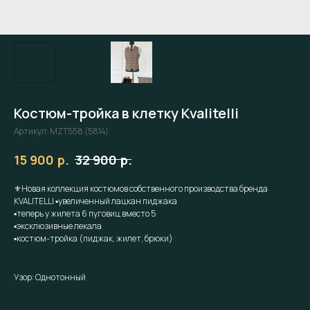
Костюм-тройка в клетку Kvalitelli
Артикул:
MZT558 (5814)
р.
р.
15 900
32 900
⚜️Новая коллекция костюмов собственного производства бренда
KVALITELLI ▪️увеличенный лацкан пиджака
▪️теперь у жилета 6 пуговиц вместо 5
▪️эксклюзивные лекала
▪️костюм-тройка (пиджак, жилет, брюки)
Узор: Однотонный