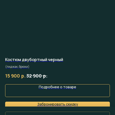
Костюм двубортный черный
Ко
(пиджак, брюки)
(пи
р.
р.
15 900
32 900
15
Подробнее о товаре
Забронировать скидку