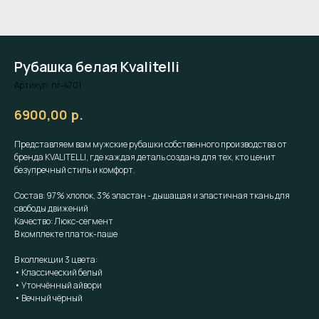
Рубашка белая Kvalitelli
Артикул:
nr-4701
р.
6900,00
Представляем вам мужские рубашки собственного производства от
бренда KVALITELLI, где каждая деталь создана для тех, кто ценит
безупречный стиль и комфорт.
Состав: 97% хлопок, 3% эластан - дышащая и эластичная ткань для
свободы движений
Качество: Люкс-сегмент
В комплекте платок-паше
В коллекции 3 цвета:
• Классический белый
• Утончённый айвори
• Вечный чёрный