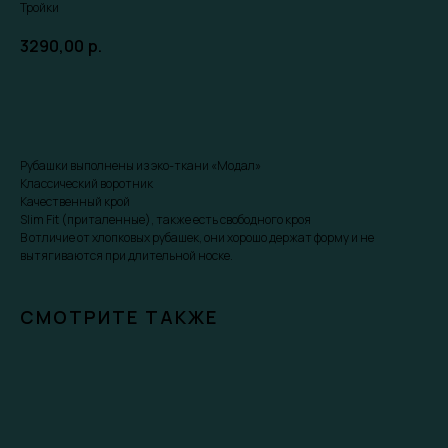
Тройки
3290,00
р.
Забронировать скидку
Рубашки выполнены из эко-ткани «Модал»
Классический воротник
Качественный крой
Slim Fit (приталенные), также есть свободного кроя
В отличие от хлопковых рубашек, они хорошо держат форму и не
вытягиваются при длительной носке.
СМОТРИТЕ ТАКЖЕ