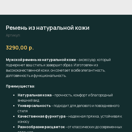
Ремень из натуральной кожи
Артикул:
р.
3290,00
Мужской ремень из натуральной кожи
– аксессуар, который
подчеркнет ваш стиль и завершит образ. Изготовлен из
высококачественной кожи, он сочетает в себе элегантность,
долговечность и функциональность.
Преимущества:
Натуральная кожа
– прочность, комфорт и благородный
внешний вид
Универсальность
– подходит для делового и повседневного
стиля
Качественная фурнитура
– надежная пряжка, устойчивая к
износу
Разнообразие расцветок
– от классических до современных