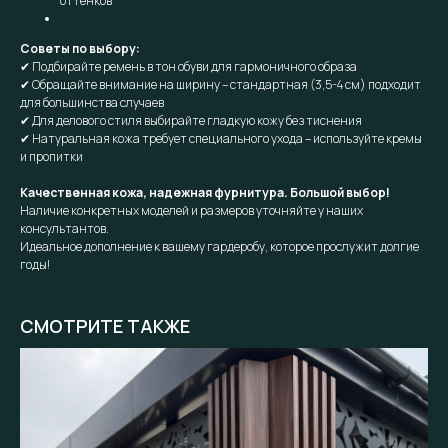
оттенков
Советы по выбору:
✔ Подбирайте ремень в тон обуви для гармоничного образа
✔ Обращайте внимание на ширину – стандартная (3,5-4 см) подходит
для большинства случаев
✔ Для делового стиля выбирайте гладкую кожу без тиснения
✔ Натуральная кожа требует специального ухода – используйте кремы
и пропитки
Качественная кожа, надежная фурнитура. Большой выбор!
Наличие конкретных моделей и размеров уточняйте у наших
консультантов.
Идеальное дополнение к вашему гардеробу, которое прослужит долгие
годы!
СМОТРИТЕ ТАКЖЕ