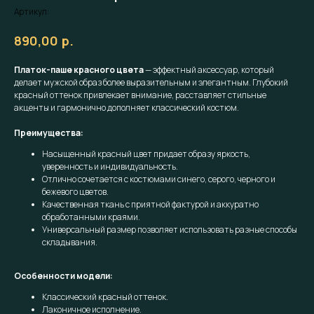
Артикул:
р.
890,00
Платок-паше красного цвета
— эффектный аксессуар, который
делает мужской образ более выразительным и элегантным. Глубокий
красный оттенок привлекает внимание, расставляет стильные
акценты и гармонично дополняет классический костюм.
Преимущества:
Насыщенный красный цвет придает образу яркость,
уверенность и индивидуальность.
Отлично сочетается с костюмами синего, серого, черного и
бежевого цветов.
Качественная ткань с приятной фактурой и аккуратно
обработанными краями.
Универсальный размер позволяет использовать разные способы
складывания.
Особенности модели:
Классический красный оттенок.
Лаконичное исполнение.