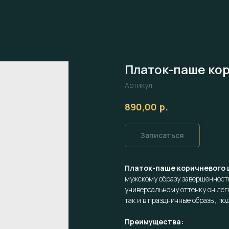
Платок-паше ко
Артикул:
р.
890,00
Записаться
Платок-паше коричневого 
мужскому образу завершенность
универсальному оттенку он лег
так и в праздничные образы, по
Преимущества: