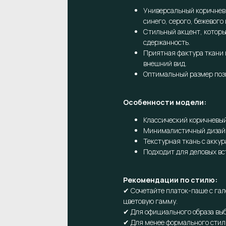
Универсальный коричнев
синего, серого, бежевого 
Стильный акцент, которы
сдержанность.
Приятная фактура ткани 
внешний вид.
Оптимальный размер позв
Особенности модели:
Классический коричневый
Минималистичный дизай
Текстурная ткань с аккур
Подходит для деловых вс
Рекомендации по стилю:
✔ Сочетайте платок-паше с га
цветовую гамму.
✔ Для официального образа вы
✔ Для менее формального стиля