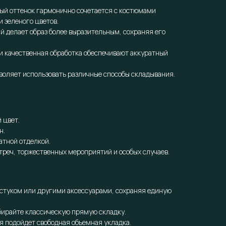
ый оттенок гармонично сочетается с костюмами
и зеленого цветов.
й делает образ более выразительным, сохраняя его
и качественная обработка обеспечивают аккуратный
оляет использовать различные способы складывания.
 цвет.
н.
атной отделкой.
треч, торжественных мероприятий и особых случаев.
лстуком или другими аксессуарами, сохраняя единую
бирайте классическую прямую складку.
 подойдет свободная объемная укладка.