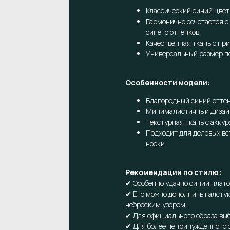
Классический синий цвет
Гармонично сочетается с
синего оттенков.
Качественная ткань с при
Универсальный размер по
Особенности модели:
Благородный синий оттен
Минималистичный дизай
Текстурная ткань с аккур
Подходит для деловых вс
носки.
Рекомендации по стилю:
✔ Особенно удачно синий плат
✔ Его можно дополнить галстук
неброским узором.
✔ Для официального образа вы
✔ Для более непринужденного с