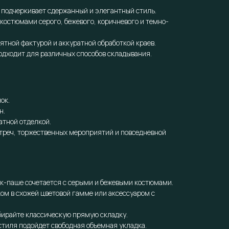
 подчеркивает сдержанный и элегантный стиль.
 костюмами серого, бежевого, коричневого и темно-
ятной фактурой и аккуратной обработкой краев.
дходит для различных способов складывания.
ок.
н.
атной отделкой.
треч, торжественных мероприятий и повседневной
ок-паше сочетается с серыми и бежевыми костюмами.
ом в схожей цветовой гамме или аксессуаром с
бирайте классическую прямую складку.
тиля подойдет свободная объемная укладка.