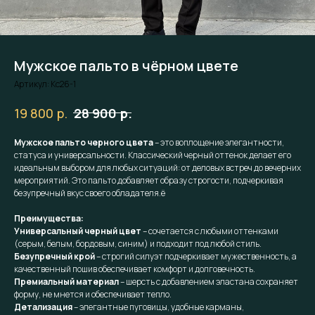
Мужское пальто в чёрном цвете
Артикул:
Kc26-1
р.
р.
19 800
28 900
Мужское пальто черного цвета
– это воплощение элегантности,
статуса и универсальности. Классический черный оттенок делает его
идеальным выбором для любых ситуаций: от деловых встреч до вечерних
мероприятий. Это пальто добавляет образу строгости, подчеркивая
безупречный вкус своего обладателя.ё
Преимущества:
Универсальный черный цвет
– сочетается с любыми оттенками
(серым, белым, бордовым, синим) и подходит под любой стиль.
Безупречный крой
– строгий силуэт подчеркивает мужественность, а
качественный пошив обеспечивает комфорт и долговечность.
Премиальный материал
– шерсть с добавлением эластана сохраняет
форму, не мнется и обеспечивает тепло.
Детализация
– элегантные пуговицы, удобные карманы,