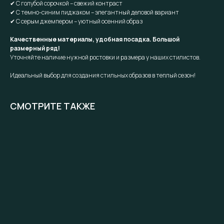
✔ С голубой сорочкой – свежий контраст
✔ С темно-синим пиджаком – элегантный деловой вариант
✔ С серым джемпером – уютный осенний образ
Качественные материалы, удобная посадка. Большой
размерный ряд!
Уточняйте наличие нужной ростовки и размера у наших стилистов.
Идеальный выбор для создания стильных образов в теплый сезон!
СМОТРИТЕ ТАКЖЕ