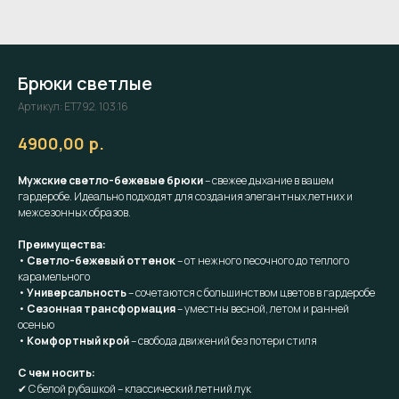
Брюки светлые
Артикул:
ET792. 103.16
р.
4900,00
Мужские светло-бежевые брюки
– свежее дыхание в вашем
гардеробе. Идеально подходят для создания элегантных летних и
межсезонных образов.
Преимущества:
•
Светло-бежевый оттенок
– от нежного песочного до теплого
карамельного
•
Универсальность
– сочетаются с большинством цветов в гардеробе
•
Сезонная трансформация
– уместны весной, летом и ранней
осенью
•
Комфортный крой
– свобода движений без потери стиля
С чем носить:
✔ С белой рубашкой – классический летний лук