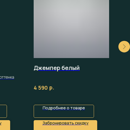
Джемпер белый
По
оттенка
р.
4 590
99
Подробнее о товаре
у
Забронировать скидку