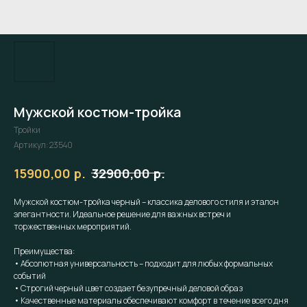
Мужской костюм-тройка
Тройки
Артикул:
23540
р.
р.
15900,00
32900,00
Мужской костюм-тройка черный – классика делового стиля и эталон
элегантности. Идеальное решение для важных встреч и
торжественных мероприятий.
Преимущества:
• Абсолютная универсальность – подходит для любых формальных
событий
• Строгий черный цвет создает безупречный деловой образ
• Качественные материалы обеспечивают комфорт в течение всего дня