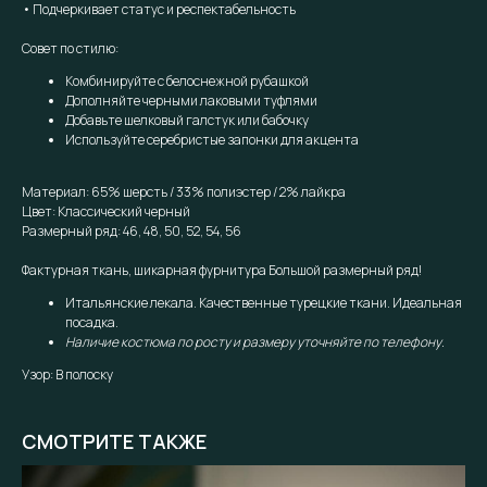
• Подчеркивает статус и респектабельность
Совет по стилю:
Комбинируйте с белоснежной рубашкой
Дополняйте черными лаковыми туфлями
Добавьте шелковый галстук или бабочку
Используйте серебристые запонки для акцента
Материал: 65% шерсть / 33% полиэстер / 2% лайкра
Цвет: Классический черный
Размерный ряд: 46, 48, 50, 52, 54, 56
Фактурная ткань, шикарная фурнитура Большой размерный ряд!
Итальянские лекала. Качественные турецкие ткани. Идеальная
посадка.
Наличие костюма по росту и размеру уточняйте по телефону.
Узор: В полоску
СМОТРИТЕ ТАКЖЕ