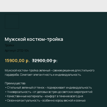
Мужской костюм-тройка
Тройки
Артикул:
2732-104
р.
р.
15900,00
32900,00
Мужской костюм-тройка зеленый – свежее решение для стильного
гардероба. Сочетает элегантность и индивидуальность.
Преимущества:
• Стильный зеленый оттенок – подчеркивает индивидуальность
• Универсальность – от деловых встреч до светских мероприятий
• Качественные материалы – комфорт в течение всего дня
• Сезонная актуальность – особенно хорош весной и осенью