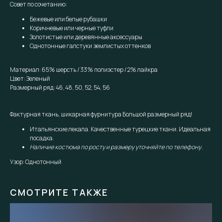
Совет по сочетанию:
Бежевые или белые рубашки
Коричневые или черные туфли
Золотистые или деревянные аксессуары
Однотонные галстуки землистых оттенков
Материал: 65% шерсть / 33% полиэстер / 2% лайкра
Цвет: Зеленый
Размерный ряд: 46, 48, 50, 52, 54, 56
Фактурная ткань, шикарная фурнитура Большой размерный ряд!
Итальянские лекала. Качественные турецкие ткани. Идеальная
посадка.
Наличие костюма по росту и размеру уточняйте по телефону.
Узор: Однотонный
СМОТРИТЕ ТАКЖЕ