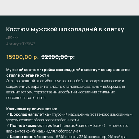
Костюм мужской шоколадный в клетку
Двойки
Артикул:
TK5643
р.
р.
15900,00
32900,00
Мужской костюм-тройка шоколадный в клетку – совершенство
стиля и элегантности
Этот роскошный ансамбль сочетает в себе благородство классики и
современную выразительность, становясь идеальным выбором для
важных встреч, торжественных событий и создания стильных
повседневных образов.
Ключевые преимущества:
✓
Шоколадная клетка
– глубокий насыщенный оттенок с изысканным
узором создает образ респектабельности
✓
Полный комплект тройки
(пиджак + жилет + брюки) – множество
вариантов комбинаций для любого случая
✓
Качественный состав
– 65% шерсть, 33% полиэстер, 2% лайкра