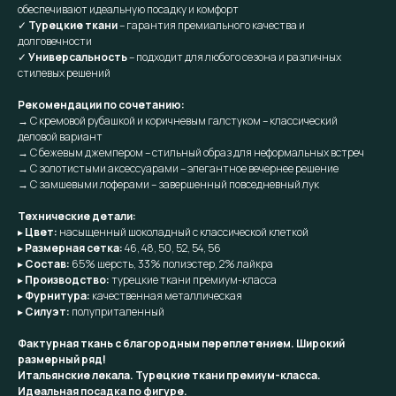
обеспечивают идеальную посадку и комфорт
✓
Турецкие ткани
– гарантия премиального качества и
долговечности
✓
Универсальность
– подходит для любого сезона и различных
стилевых решений
Рекомендации по сочетанию:
→ С кремовой рубашкой и коричневым галстуком – классический
деловой вариант
→ С бежевым джемпером – стильный образ для неформальных встреч
→ С золотистыми аксессуарами – элегантное вечернее решение
→ С замшевыми лоферами – завершенный повседневный лук
Технические детали:
▸
Цвет:
насыщенный шоколадный с классической клеткой
▸
Размерная сетка:
46, 48, 50, 52, 54, 56
▸
Состав:
65% шерсть, 33% полиэстер, 2% лайкра
▸
Производство:
турецкие ткани премиум-класса
▸
Фурнитура:
качественная металлическая
▸
Силуэт:
полуприталенный
Фактурная ткань с благородным переплетением. Широкий
размерный ряд!
Итальянские лекала. Турецкие ткани премиум-класса.
Идеальная посадка по фигуре.