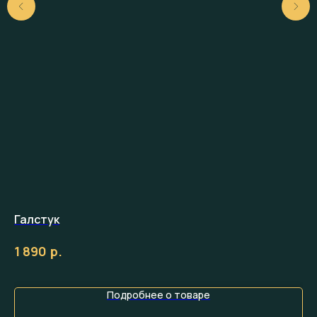
Галстук
Га
р.
1 890
1 
Подробнее о товаре