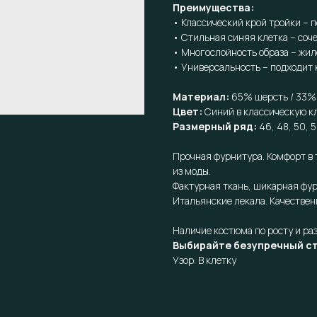
Преимущества:
• Классический крой тройки – 
• Стильная синяя клетка – соч
• Многослойность образа – жил
• Универсальность – подходит к
Материал:
65% шерсть / 33% 
Цвет:
Синий в классическую к
Размерный ряд:
46, 48, 50, 5
Прочная фурнитура. Комфорт в 
из моды.
Фактурная ткань, шикарная фу
Итальянские лекала. Качествен
Наличие костюма по росту и ра
Выбирайте безупречный ст
Узор: В клетку