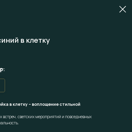
иний в клетку
р.
йка в клетку – воплощение стильной
х встреч, светских мероприятий и повседневных
уальность.