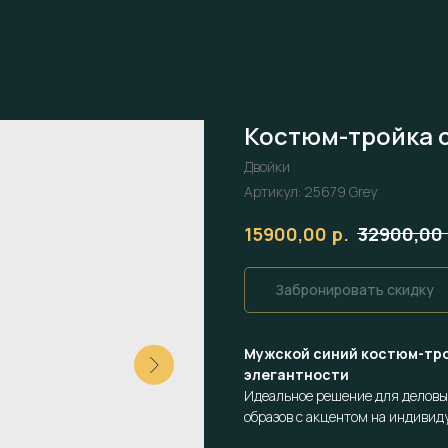
Костюм-тройка с
Двойки
Артикул:
25679 Grey
р.
15900,00
32900,00
Забронировать скидку
Мужской синий костюм-тро
элегантности
Идеальное решение для деловы
образов с акцентом на индивид