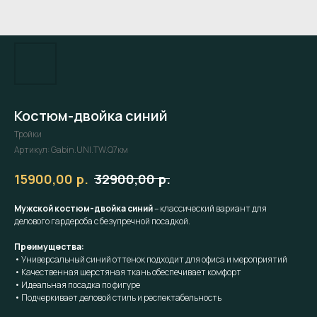
Костюм-двойка синий
Тройки
Артикул:
Gabin.UNI.TW.Q7км
р.
р.
15900,00
32900,00
Мужской костюм-двойка синий
– классический вариант для
делового гардероба с безупречной посадкой.
Преимущества:
• Универсальный синий оттенок подходит для офиса и мероприятий
• Качественная шерстяная ткань обеспечивает комфорт
• Идеальная посадка по фигуре
• Подчеркивает деловой стиль и респектабельность