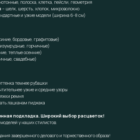
нотонные, полоска, клетка, пейсли, геометрия
ы
– шелк, шерсть, хлопок, микроволокно
андартные и узкие модели (ширина 6-8 см)
иние, бордовые, графитовые)
 изумрудные, горчичные)
ние, теплые осенние)
ичные, свадебные)
 оттенка темнее рубашки
чтительнее узкие и средние узоры
ряжки ремня
ать лацканам пиджака
енная подкладка. Широкий выбор расцветок!
моделей у наших стилистов.
ания завершенного делового и торжественного образа!