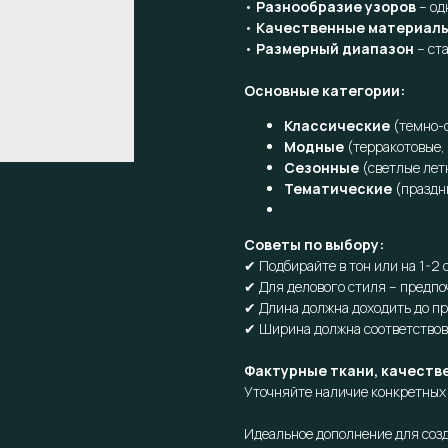
•
Разнообразие узоров
– од
•
Качественные материал
•
Размерный диапазон
– ст
Основные категории:
Классические
(темно-с
Модные
(терракотовые,
Сезонные
(светлые лет
Тематические
(праздн
Советы по выбору:
✔ Подбирайте в тон или на 1-2
✔ Для делового стиля – предпо
✔ Длина должна доходить до п
✔ Ширина должна соответствов
Фактурные ткани, качеств
Уточняйте наличие конкретных 
Идеальное дополнение для созд