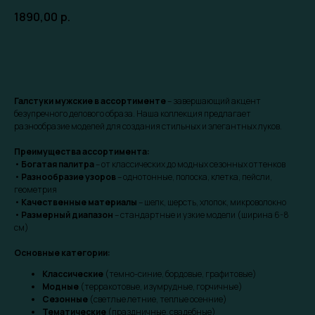
1890,00
р.
Забронировать скидку
Галстуки мужские в ассортименте
– завершающий акцент
безупречного делового образа. Наша коллекция предлагает
разнообразие моделей для создания стильных и элегантных луков.
Преимущества ассортимента:
•
Богатая палитра
– от классических до модных сезонных оттенков
•
Разнообразие узоров
– однотонные, полоска, клетка, пейсли,
геометрия
•
Качественные материалы
– шелк, шерсть, хлопок, микроволокно
•
Размерный диапазон
– стандартные и узкие модели (ширина 6-8
см)
Основные категории:
Классические
(темно-синие, бордовые, графитовые)
Модные
(терракотовые, изумрудные, горчичные)
Сезонные
(светлые летние, теплые осенние)
Тематические
(праздничные, свадебные)