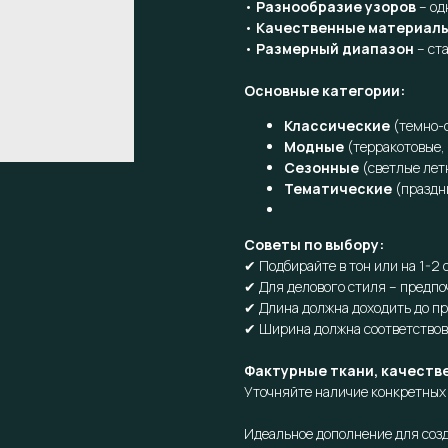
•
Разнообразие узоров
– од
•
Качественные материал
•
Размерный диапазон
– ст
Основные категории:
Классические
(темно-с
Модные
(терракотовые,
Сезонные
(светлые лет
Тематические
(праздн
Советы по выбору:
✔ Подбирайте в тон или на 1-2
✔ Для делового стиля – предпо
✔ Длина должна доходить до п
✔ Ширина должна соответствов
Фактурные ткани, качеств
Уточняйте наличие конкретных 
Идеальное дополнение для созд