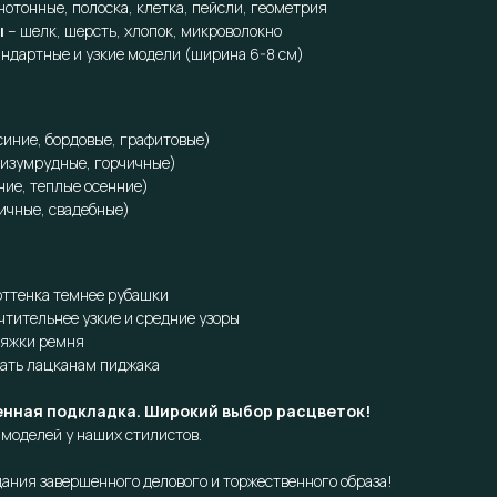
нотонные, полоска, клетка, пейсли, геометрия
ы
– шелк, шерсть, хлопок, микроволокно
андартные и узкие модели (ширина 6-8 см)
иние, бордовые, графитовые)
 изумрудные, горчичные)
ние, теплые осенние)
ичные, свадебные)
 оттенка темнее рубашки
чтительнее узкие и средние узоры
ряжки ремня
ать лацканам пиджака
енная подкладка. Широкий выбор расцветок!
моделей у наших стилистов.
ания завершенного делового и торжественного образа!