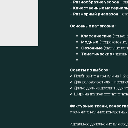
•
Разнообразие узоров
– од
•
Качественные материал
•
Размерный диапазон
– ст
Основные категории:
Классические
(темно-с
Модные
(терракотовые,
Сезонные
(светлые лет
Тематические
(праздн
Советы по выбору:
✔ Подбирайте в тон или на 1-2
✔ Для делового стиля – предпо
✔ Длина должна доходить до п
✔ Ширина должна соответствов
Фактурные ткани, качеств
Уточняйте наличие конкретных 
Идеальное дополнение для созд