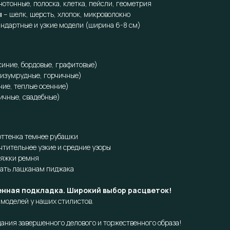
нотонные, полоска, клетка, пейсли, геометрия
ы
– шелк, шерсть, хлопок, микроволокно
андартные и узкие модели (ширина 6-8 см)
иние, бордовые, графитовые)
 изумрудные, горчичные)
ние, теплые осенние)
ичные, свадебные)
 оттенка темнее рубашки
чтительнее узкие и средние узоры
ряжки ремня
ать лацканам пиджака
енная подкладка. Широкий выбор расцветок!
моделей у наших стилистов.
ания завершенного делового и торжественного образа!