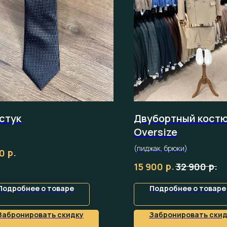
стук
Двубортный кост
Oversize
(пиджак, брюки)
р.
90
р.
р.
15 900
32 900
Подробнее о товаре
Подробнее о товаре
Забронировать скидку
Забронировать скид