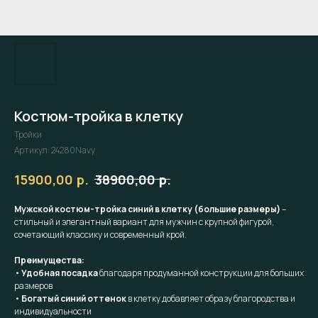
Костюм-тройка в клетку
Тройки
Артикул:
24280Navy
р.
р.
15900,00
38900,00
Мужской костюм-тройка синий в клетку (большие размеры)
–
стильный и элегантный вариант для мужчин с крупной фигурой,
сочетающий классику и современный крой.
Преимущества:
•
Удобная посадка
благодаря продуманной конструкции для больших
размеров
•
Богатый синий оттенок
в клетку добавляет образу благородства и
индивидуальности