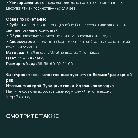
•
Универсальность
– подходит для деловых встреч, официальных
мероприятий и торжественных случаев
Совет по сочетанию:
•
Рубашки:
пастельные тона (голубые, белые, серые) или однотонные
светлые (бежевые, кремовые)
•
Обувь:
классические черные или темно-коричневые туфли
•
Аксессуары:
сдержанные, без ярких принтов (галстук-репс, тонкий
кожаный ремень)
Материал:
65% шерсть / 33% полиэстер / 2% лайкра
Цвет:
Синий в клетку
Размерный ряд:
56, 58, 60, 62, 64, 66
Фактурная ткань, качественная фурнитура. Большой размерный
ряд!
Итальянский крой. Турецкие ткани. Идеальная посадка.
Наличие костюма по росту и размеру уточняйте по телефону.
Узор: В клетку
СМОТРИТЕ ТАКЖЕ